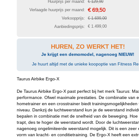
Huurprijs per maand:
€ 129,90
€ 69,50
Verlaagde huurprijs per maand:
Verkoopprijs:
€ 1.699,00
€ 1.499,00
Aanbiedingsprijs:
HUREN, ZO WERKT HET!
Je krijgt een demomodel, nagenoeg NIEUW!
Je huurt altijd met de unieke koopoptie van Fitness Re
Taurus Airbike Ergo-X
De Taurus Airbike Ergo-X past perfect bij het merk Taurus: M
performance. Ofwel maximale prestaties. De combinatie van 
hometrainer en een crosstrainer biedt trainingsmogelijkheden 
niveau. Dankzij de luchtweerstand kun je de weerstand individ
bepalen in combinatie met de snelheid van de beweging. Hoe s
trapt, des te hoger de weerstand wordt. Door de luchtweersta
nagenoeg ongelimiteerde weerstand mogelijk. Dit is een zeer e
vorm van kracht- en conditietraining. De Ergo-X heeft een ex