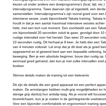
kiezen uit onder andere een doelprogramma's (kcal, tijd, etc.)
intervalprogramma. Twee daarvan zijn al ingesteld, een derde 
samenstellen. Intervalprogramma's zijn vooral goed voor een 
intensieve sessie, zoals bijvoorbeeld Tabata training. Tabata tr
houdt in dat je een aantal maximaal intensieve sessies achter 
hebt, met een kort rust moment. Een voorbeeld van een Tabata
om bijvoorbeeld 20 seconden voluit te gaan, gevolgd door 10
rustige intensiteit voor het herstel. Dan weer 20 seconden vol
10 seconden rustig. Dit herhaal je 8 keer. Je hebt dan een Tab
van 4 minuten voltooid. Let erop dat je dit doet als je goed ben
opgewarmd en al gewend bent aan een bepaalde oefening, bel
beweging. Ben je een absolute beginner, bouw dan rustig op. 
eenmaal goed getraind, dan kun je met zulke intervallen snel 
boeken.
Slimme details maken de training tot een belevenis
Dit zijn de details die een goed apparaat tot een perfect appar
maken. De armstangen hebben multi-grip mogelijkheden en 
stevige grip dankzij hun antislip-laag. Als je vooral wilt focusse
bovenlichaam, kun je je voeten in de geïntegreerde voetsteun
Voor een bijzonder comfortabele en ergonomisch training spee