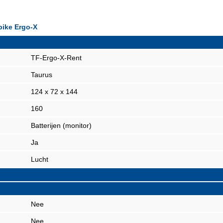
bike Ergo-X
TF-Ergo-X-Rent
Taurus
124 x 72 x 144
160
Batterijen (monitor)
Ja
Lucht
Nee
Nee