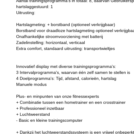
Aantal trainingsprogramma's in totaal: 8, daarvan Gebruikerspe
hartslaggestuurd: 1
Uitrusting:
Hartslagmeting: + borstband (optioneel verkrijgbaar)
Borstband voor draadloze hartslagmeting optioneel verkrijgba
Onafhankelijke stroomvoorziening met batterij
Zadelinstelling: horizontaal, verticaal
Extra comfort, standaard uitrusting: transportwieltjes
Innovatief display met diverse trainingsprogramma's:
3 Intervalprogramma's, waarvan één zelf samen te stellen is
4 Doelprogramma's: Tijd, afstand, calorieën, hartslag
Manuele modus
Plus- en minpunten van onze fitnessexperts
+ Combinatie tussen een hometrainer en een crosstrainer
+ Professioneel inzetbaar
+ Luchtweerstand
- Basic en kleine trainingscomputer
+ Dankzij het luchtweerstandssysteem is een vrijwel onbeperk