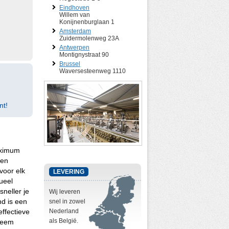
Eindhoven
Willem van
Konijnenburglaan 1
Amsterdam
Zuidermolenweg 23A
Antwerpen
Montignystraat 90
Brussel
Waversesteenweg 1110
nt!
aximum
een
voor elk
LEVERING
ueel
neller je
Wij leveren
nd is een
snel in zowel
ffectieve
Nederland
als België.
treem