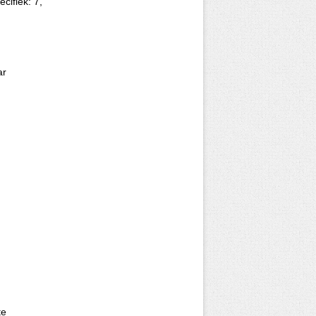
cifiek: 7,
ar
te