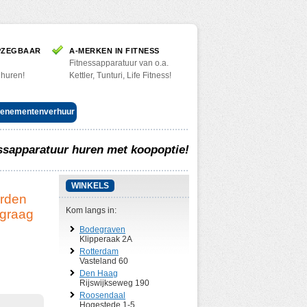
PZEGBAAR
A-MERKEN IN FITNESS
Fitnessapparatuur van o.a.
 huren!
Kettler, Tunturi, Life Fitness!
enementenverhuur
ssapparatuur huren met koopoptie!
WINKELS
orden
Kom langs in:
 graag
Bodegraven
Klipperaak 2A
Rotterdam
Vasteland 60
Den Haag
Rijswijkseweg 190
Roosendaal
Hogestede 1-5