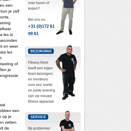
over huren of
 en een
kopen?
kun je zelf
korte,
Bel ons nu:
aining
+31 (0)172 61
elkaar
99 61
 les is
 seconden
uit en weer
BEZORGING
ata les
t
Fitness Rent
asting of
heeft een eigen
Ben je
team bezorgers
progressie
en monteurs
voor een snelle
en juiste levering
van uw nieuwe
fitness apparaat.
aat
hebben een
n op je
SERVICE
en zetten.
lt de
Bij problemen