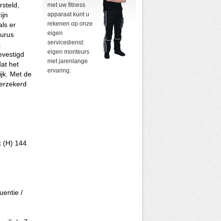
rsteld,
met uw fitness
ijn
apparaat kunt u
rekenen op onze
ls er
eigen
aurus
servicedienst:
k
eigen monteurs
evestigd
met jarenlange
at het
ervaring.
ijk. Met de
verzekerd
x (H) 144
uentie /