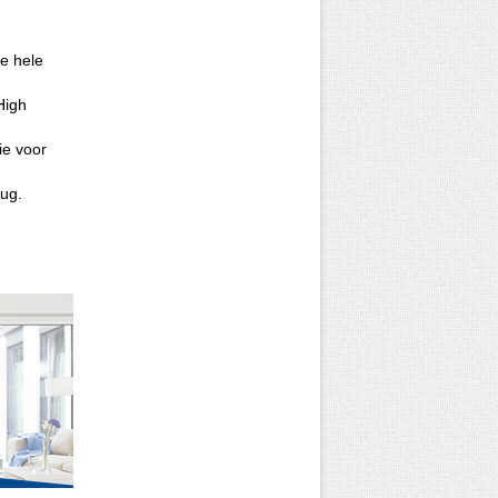
je hele
(High
ie voor
rug.