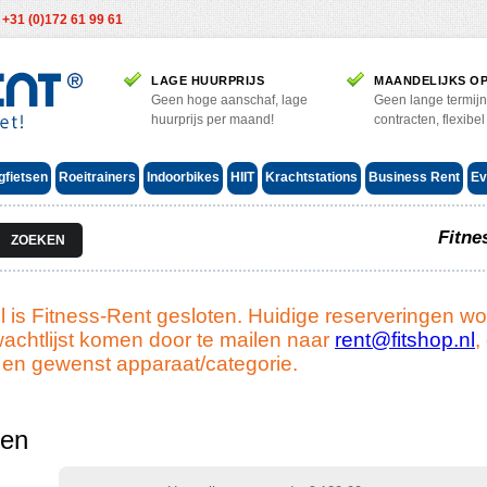
:
+31 (0)172 61 99 61
LAGE HUURPRIJS
MAANDELIJKS O
Geen hoge aanschaf, lage
Geen lange termijn
huurprijs per maand!
contracten, flexibel
gfietsen
Roeitrainers
Indoorbikes
HIIT
Krachtstations
Business Rent
Ev
Fitne
 is Fitness-Rent gesloten. Huidige reserveringen w
achtlijst komen door te mailen naar
rent@fitshop.nl
,
en gewenst apparaat/categorie.
ren