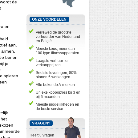
 wordt de
p
ONZE VOORDELEN
raten
Verreweg de grootste
verhuurder van Nederland
rbeid
en België
tief aan.
Meeste keus, meer dan
n armen.
100 type fitnessapparaten
 de benen
Laagste verhuur- en
jl je
verkoopprijzen
e
Snelste leveringen, 80%
e spieren
binnen 5 werkdagen
geen
Alle bekende A-merken
Unieke koopopties bij 3 en
bij 6 maanden
Meeste mogelijkheden en
de beste service
elijk
 het
VRAGEN?
gekozen
grammeerde
Heeft u vragen
e kan