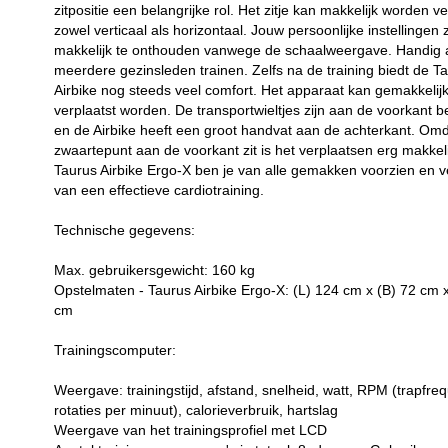
zitpositie een belangrijke rol. Het zitje kan makkelijk worden ve
zowel verticaal als horizontaal. Jouw persoonlijke instellingen z
makkelijk te onthouden vanwege de schaalweergave. Handig a
meerdere gezinsleden trainen. Zelfs na de training biedt de T
Airbike nog steeds veel comfort. Het apparaat kan gemakkelij
verplaatst worden. De transportwieltjes zijn aan de voorkant b
en de Airbike heeft een groot handvat aan de achterkant. Omd
zwaartepunt aan de voorkant zit is het verplaatsen erg makkel
Taurus Airbike Ergo-X ben je van alle gemakken voorzien en 
van een effectieve cardiotraining.
Technische gegevens:
Max. gebruikersgewicht: 160 kg
Opstelmaten - Taurus Airbike Ergo-X: (L) 124 cm x (B) 72 cm 
cm
Trainingscomputer:
Weergave: trainingstijd, afstand, snelheid, watt, RPM (trapfreq
rotaties per minuut), calorieverbruik, hartslag
Weergave van het trainingsprofiel met LCD