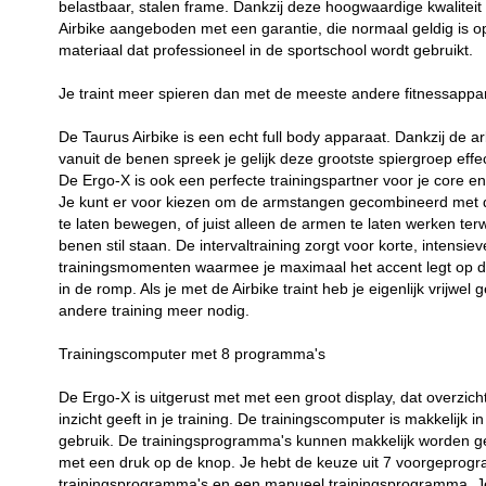
belastbaar, stalen frame. Dankzij deze hoogwaardige kwaliteit
Airbike aangeboden met een garantie, die normaal geldig is o
materiaal dat professioneel in de sportschool wordt gebruikt.
Je traint meer spieren dan met de meeste andere fitnessappa
De Taurus Airbike is een echt full body apparaat. Dankzij de a
vanuit de benen spreek je gelijk deze grootste spiergroep effec
De Ergo-X is ook een perfecte trainingspartner voor je core e
Je kunt er voor kiezen om de armstangen gecombineerd met
te laten bewegen, of juist alleen de armen te laten werken terwi
benen stil staan. De intervaltraining zorgt voor korte, intensiev
trainingsmomenten waarmee je maximaal het accent legt op d
in de romp. Als je met de Airbike traint heb je eigenlijk vrijwel 
andere training meer nodig.
Trainingscomputer met 8 programma's
De Ergo-X is uitgerust met met een groot display, dat overzicht
inzicht geeft in je training. De trainingscomputer is makkelijk in
gebruik. De trainingsprogramma's kunnen makkelijk worden 
met een druk op de knop. Je hebt de keuze uit 7 voorgepro
trainingsprogramma's en een manueel trainingsprogramma. J